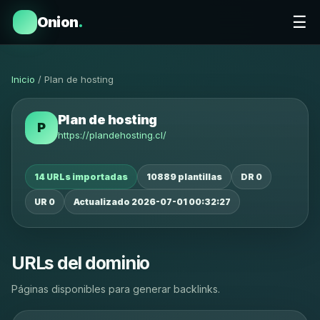
☰
Onion
.
Inicio
/ Plan de hosting
Plan de hosting
P
https://plandehosting.cl/
14 URLs importadas
10889 plantillas
DR 0
UR 0
Actualizado 2026-07-01 00:32:27
URLs del dominio
Páginas disponibles para generar backlinks.