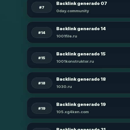
Backlink generado 07
#7
0day.community
Backlink generado 14
#14
1001file.ru
Backlink generado 15
#15
1001konstruktor.ru
Backlink generado 18
#18
1030.ru
Backlink generado 19
#19
105.xg4ken.com
Backlink generado 21