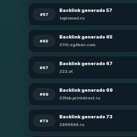
Backlink generado 57
#57
1optomed.ru
Backlink generado 65
#65
2110.xg4ken.com
Backlink generado 67
#67
222.at
Backlink generado 69
#69
23feb.printdirect.ru
Backlink generado 73
#73
2866666.ru