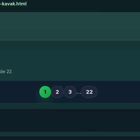
-kavak.html
de 22.
1
2
3
…
22