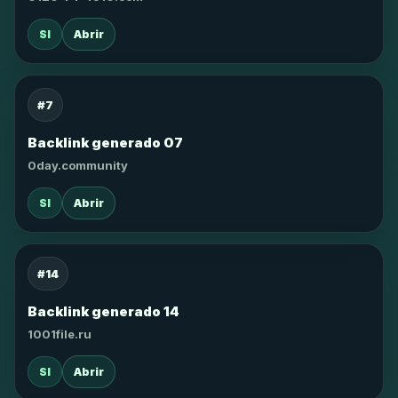
SI
Abrir
#7
Backlink generado 07
0day.community
SI
Abrir
#14
Backlink generado 14
1001file.ru
SI
Abrir