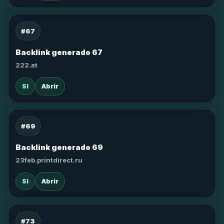
#67
Backlink generado 67
222.at
SI
Abrir
#69
Backlink generado 69
23feb.printdirect.ru
SI
Abrir
#73