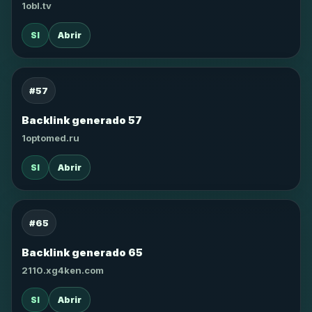
1obl.tv
SI
Abrir
#57
Backlink generado 57
1optomed.ru
SI
Abrir
#65
Backlink generado 65
2110.xg4ken.com
SI
Abrir