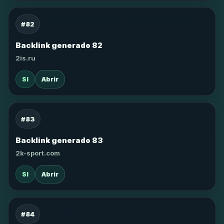
#82
Backlink generado 82
2is.ru
SI
Abrir
#83
Backlink generado 83
2k-sport.com
SI
Abrir
#84