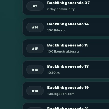
Backlink generado 07
#7
0day.community
Backlink generado 14
#14
1001file.ru
Backlink generado 15
#15
1001konstruktor.ru
Backlink generado 18
#18
1030.ru
Backlink generado 19
#19
105.xg4ken.com
Backlink generado 21