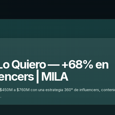
 Lo Quiero — +68% en
encers | MILA
 $450M a $760M con una estrategia 360° de influencers, conten
…