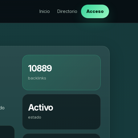
Inicio
Directorio
Acceso
10889
backlinks
Activo
ido
estado