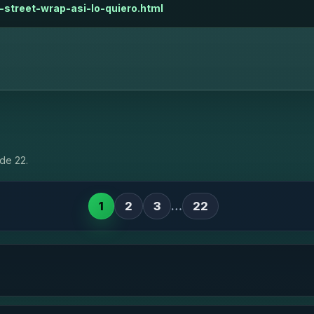
-street-wrap-asi-lo-quiero.html
de 22.
1
2
3
…
22