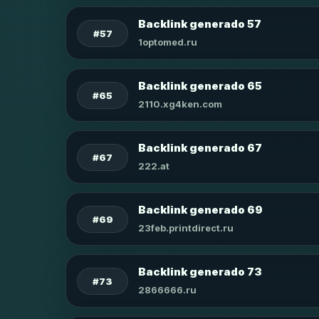
Backlink generado 57
#57
1optomed.ru
Backlink generado 65
#65
2110.xg4ken.com
Backlink generado 67
#67
222.at
Backlink generado 69
#69
23feb.printdirect.ru
Backlink generado 73
#73
2866666.ru