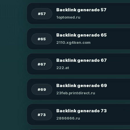
Backlink generado 57
#57
1optomed.ru
Backlink generado 65
#65
2110.xg4ken.com
Backlink generado 67
#67
222.at
Backlink generado 69
#69
23feb.printdirect.ru
Backlink generado 73
#73
2866666.ru