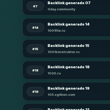
Backlink generado 07
#7
0day.community
Backlink generado 14
#14
1001file.ru
Backlink generado 15
#15
1001konstruktor.ru
Backlink generado 18
#18
1030.ru
Backlink generado 19
#19
105.xg4ken.com
Backlink generado 21