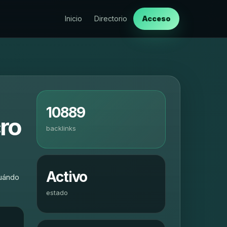
Inicio
Directorio
Acceso
10889
cro
backlinks
Activo
cuándo
estado