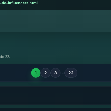
s-de-influencers.html
de 22.
1
2
3
…
22