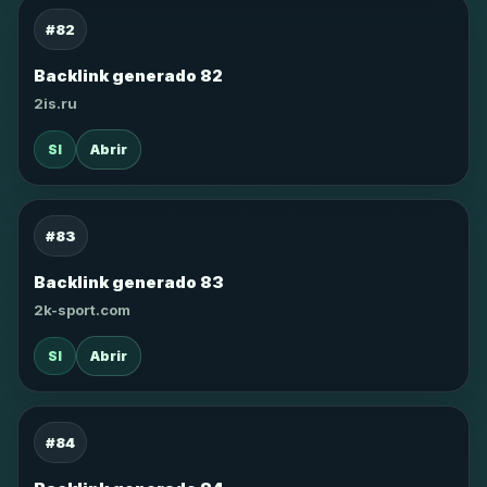
#82
Backlink generado 82
2is.ru
SI
Abrir
#83
Backlink generado 83
2k-sport.com
SI
Abrir
#84