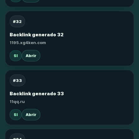
#32
Backlink generado 32
1195.xg4ken.com
SI
Abrir
#33
Backlink generado 33
11qq.ru
SI
Abrir