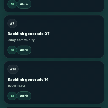
SI
Abrir
#7
Backlink generado 07
0day.community
SI
Abrir
#14
Backlink generado 14
1001file.ru
SI
Abrir