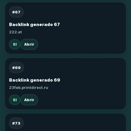
#67
Backlink generado 67
222.at
SI
Abrir
#69
Backlink generado 69
23feb.printdirect.ru
SI
Abrir
#73