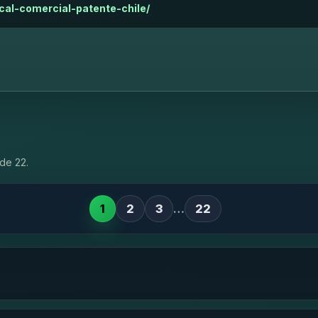
ocal-comercial-patente-chile/
de 22.
1
2
3
…
22