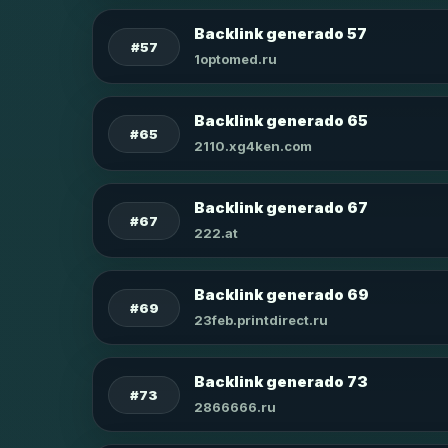
Backlink generado 57
#57
1optomed.ru
Backlink generado 65
#65
2110.xg4ken.com
Backlink generado 67
#67
222.at
Backlink generado 69
#69
23feb.printdirect.ru
Backlink generado 73
#73
2866666.ru