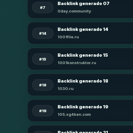
Backlink generado 07
#7
0day.community
Backlink generado 14
#14
1001file.ru
Backlink generado 15
#15
1001konstruktor.ru
Backlink generado 18
#18
1030.ru
Backlink generado 19
#19
105.xg4ken.com
Backlink generado 21