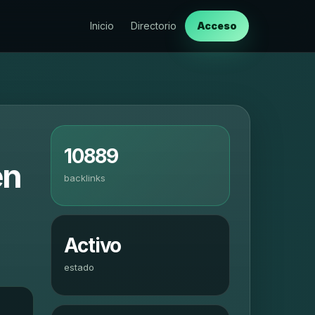
Inicio
Directorio
Acceso
10889
en
backlinks
Activo
estado