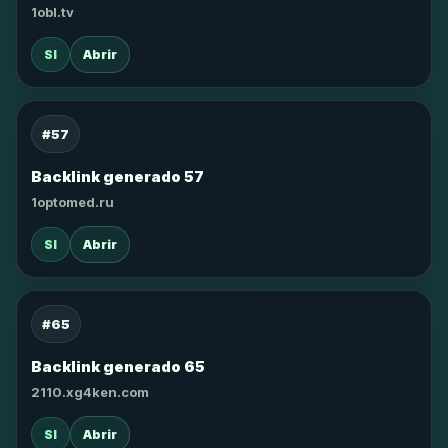
1obl.tv
SI
Abrir
#57
Backlink generado 57
1optomed.ru
SI
Abrir
#65
Backlink generado 65
2110.xg4ken.com
SI
Abrir