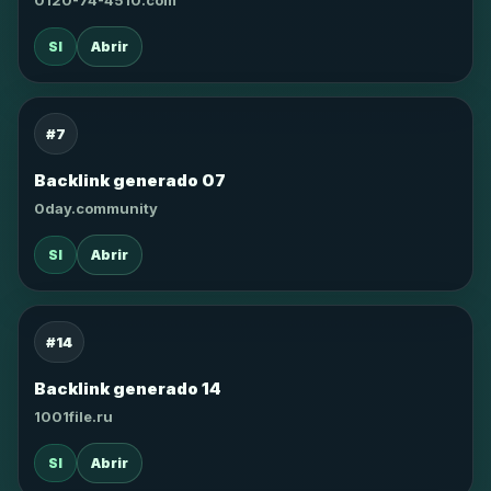
0120-74-4510.com
SI
Abrir
#7
Backlink generado 07
0day.community
SI
Abrir
#14
Backlink generado 14
1001file.ru
SI
Abrir