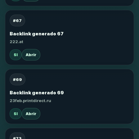
#67
Backlink generado 67
222.at
SI
Abrir
#69
Backlink generado 69
23feb.printdirect.ru
SI
Abrir
#73