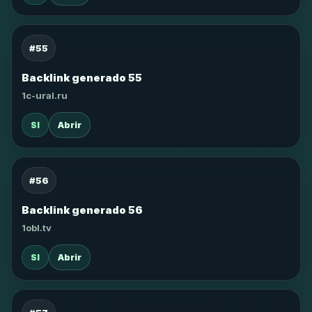
#55
Backlink generado 55
1c-ural.ru
SI
Abrir
#56
Backlink generado 56
1obl.tv
SI
Abrir