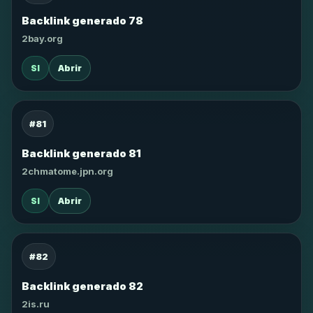
Backlink generado 78
2bay.org
SI
Abrir
#81
Backlink generado 81
2chmatome.jpn.org
SI
Abrir
#82
Backlink generado 82
2is.ru