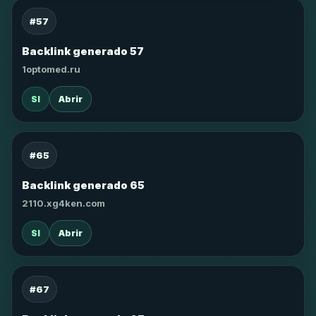
#57
Backlink generado 57
1optomed.ru
SI
Abrir
#65
Backlink generado 65
2110.xg4ken.com
SI
Abrir
#67