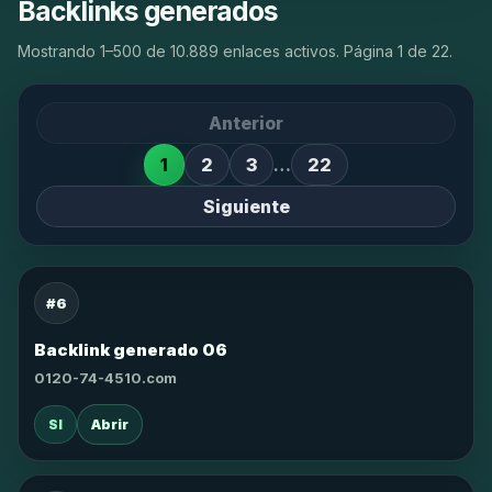
Backlinks generados
Mostrando 1–500 de 10.889 enlaces activos. Página 1 de 22.
Anterior
1
2
3
…
22
Siguiente
#6
Backlink generado 06
0120-74-4510.com
SI
Abrir