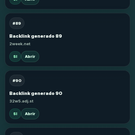
#89
Backlink generado 89
2week.net
SI
Abrir
#90
Backlink generado 90
32w5.adj.st
SI
Abrir