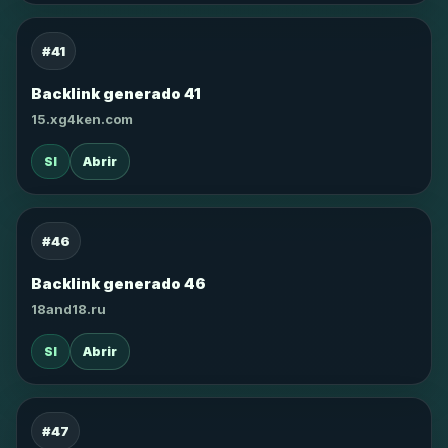
#41
Backlink generado 41
15.xg4ken.com
SI
Abrir
#46
Backlink generado 46
18and18.ru
SI
Abrir
#47