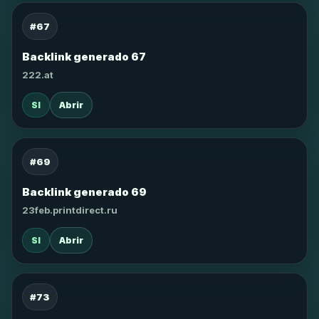
#67
Backlink generado 67
222.at
SI
Abrir
#69
Backlink generado 69
23feb.printdirect.ru
SI
Abrir
#73