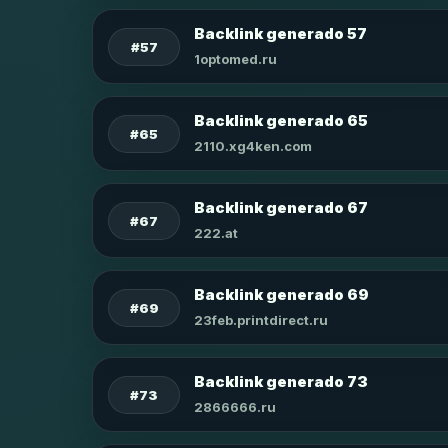
Backlink generado 57
#57
1optomed.ru
Backlink generado 65
#65
2110.xg4ken.com
Backlink generado 67
#67
222.at
Backlink generado 69
#69
23feb.printdirect.ru
Backlink generado 73
#73
2866666.ru