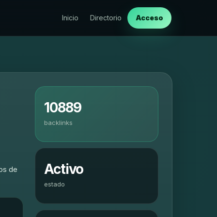
Inicio
Directorio
Acceso
10889
backlinks
Activo
tos de
estado