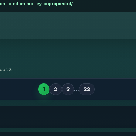
acion-condominio-ley-copropiedad/
de 22.
1
2
3
…
22