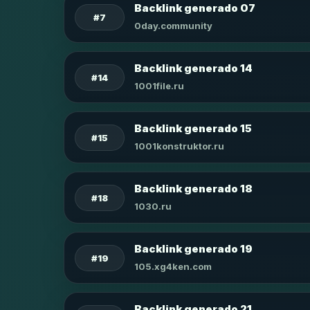
Backlink generado 07
#7
0day.community
Backlink generado 14
#14
1001file.ru
Backlink generado 15
#15
1001konstruktor.ru
Backlink generado 18
#18
1030.ru
Backlink generado 19
#19
105.xg4ken.com
Backlink generado 21