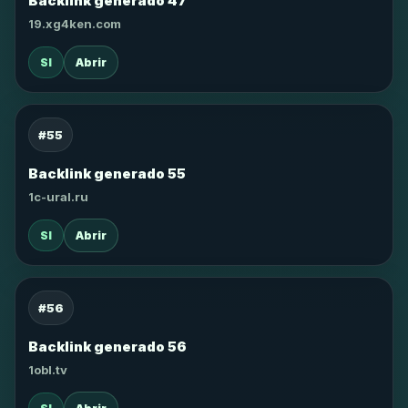
Backlink generado 47
19.xg4ken.com
SI
Abrir
#55
Backlink generado 55
1c-ural.ru
SI
Abrir
#56
Backlink generado 56
1obl.tv