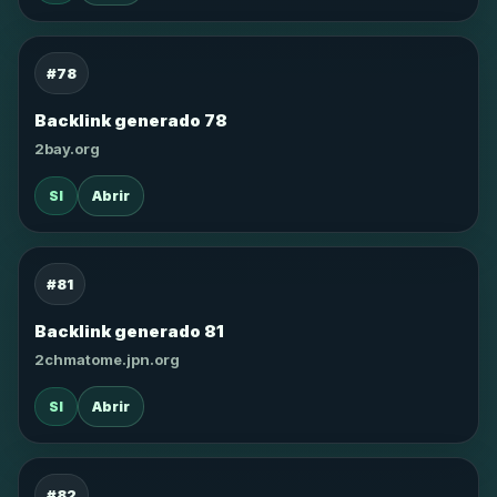
#78
Backlink generado 78
2bay.org
SI
Abrir
#81
Backlink generado 81
2chmatome.jpn.org
SI
Abrir
#82