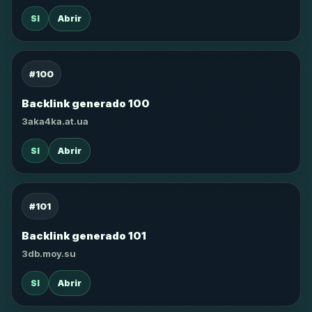
SI
Abrir
#100
Backlink generado 100
3aka4ka.at.ua
SI
Abrir
#101
Backlink generado 101
3db.moy.su
SI
Abrir