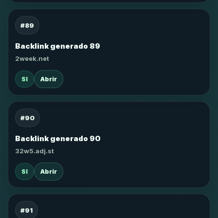
#89
Backlink generado 89
2week.net
SI
Abrir
#90
Backlink generado 90
32w5.adj.st
SI
Abrir
#91