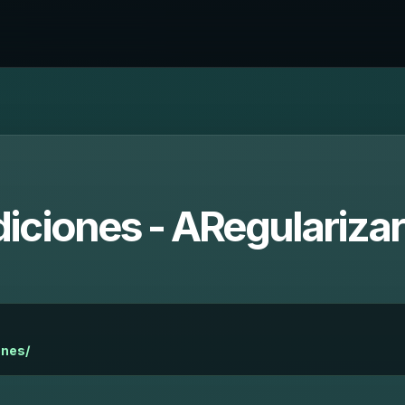
iciones - ARegularizar
ones/