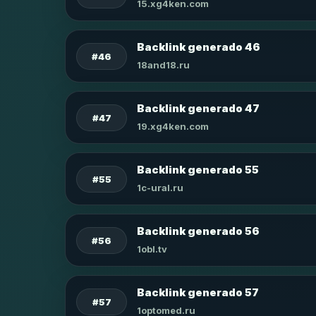
15.xg4ken.com
Backlink generado 46
#46
18and18.ru
Backlink generado 47
#47
19.xg4ken.com
Backlink generado 55
#55
1c-ural.ru
Backlink generado 56
#56
1obl.tv
Backlink generado 57
#57
1optomed.ru