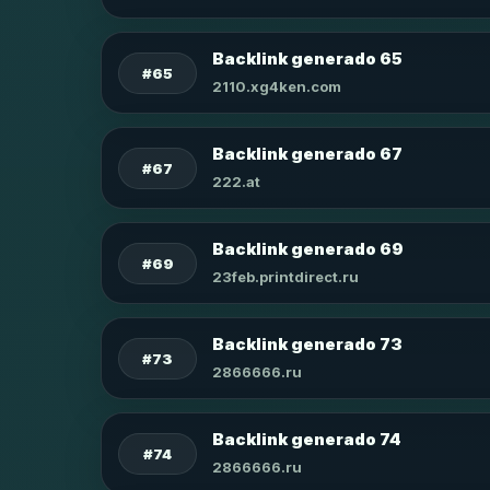
Backlink generado 65
#65
2110.xg4ken.com
Backlink generado 67
#67
222.at
Backlink generado 69
#69
23feb.printdirect.ru
Backlink generado 73
#73
2866666.ru
Backlink generado 74
#74
2866666.ru