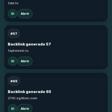
1obl.tv
SI
Abrir
#57
Backlink generado 57
1optomed.ru
SI
Abrir
#65
Backlink generado 65
2110.xg4ken.com
SI
Abrir