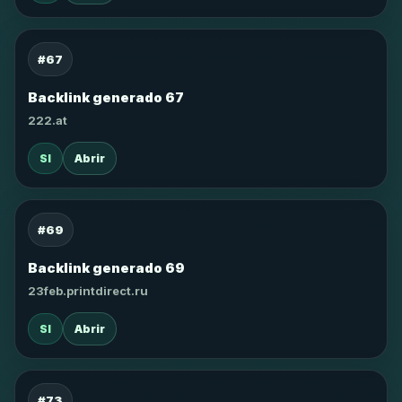
#67
Backlink generado 67
222.at
SI
Abrir
#69
Backlink generado 69
23feb.printdirect.ru
SI
Abrir
#73