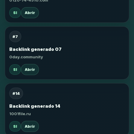
0120-74-4510.com
SI
Abrir
#7
Backlink generado 07
0day.community
SI
Abrir
#14
Backlink generado 14
1001file.ru
SI
Abrir