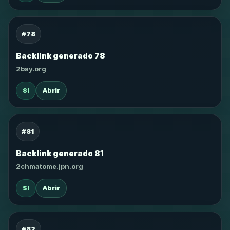
#78
Backlink generado 78
2bay.org
SI
Abrir
#81
Backlink generado 81
2chmatome.jpn.org
SI
Abrir
#82