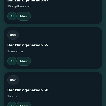
Backlink generado 47
19.xg4ken.com
SI
Abrir
#55
Backlink generado 55
1c-ural.ru
SI
Abrir
#56
Backlink generado 56
1obl.tv