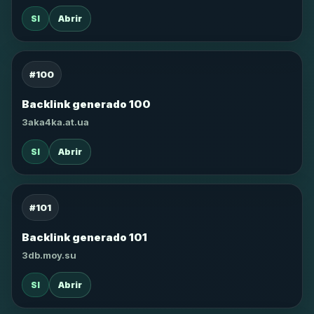
SI
Abrir
#100
Backlink generado 100
3aka4ka.at.ua
SI
Abrir
#101
Backlink generado 101
3db.moy.su
SI
Abrir