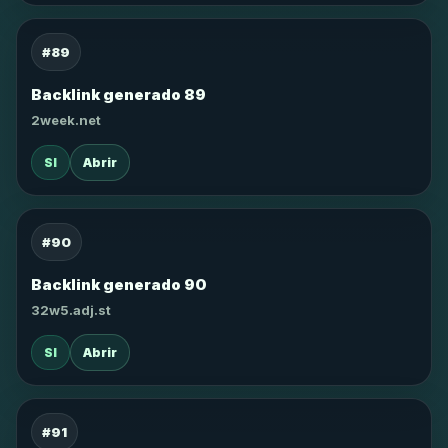
#89
Backlink generado 89
2week.net
SI
Abrir
#90
Backlink generado 90
32w5.adj.st
SI
Abrir
#91