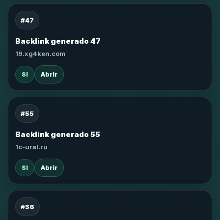
#47
Backlink generado 47
19.xg4ken.com
SI
Abrir
#55
Backlink generado 55
1c-ural.ru
SI
Abrir
#56