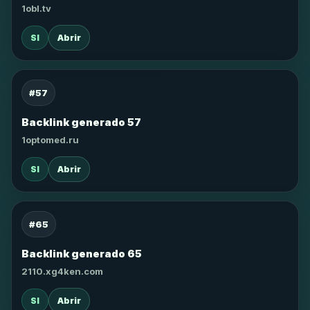
1obl.tv
SI
Abrir
#57
Backlink generado 57
1optomed.ru
SI
Abrir
#65
Backlink generado 65
2110.xg4ken.com
SI
Abrir