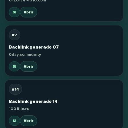
0120-74-4510.com
SI
Abrir
#7
Backlink generado 07
0day.community
SI
Abrir
#14
Backlink generado 14
1001file.ru
SI
Abrir