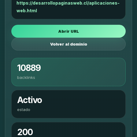
https://desarrollopaginasweb.cl/aplicaciones-
web.html
Abrir URL
Volver al dominio
10889
backlinks
Activo
estado
200