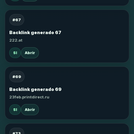
#67
Backlink generado 67
222.at
SI
Abrir
#69
Backlink generado 69
23feb.printdirect.ru
SI
Abrir
#73