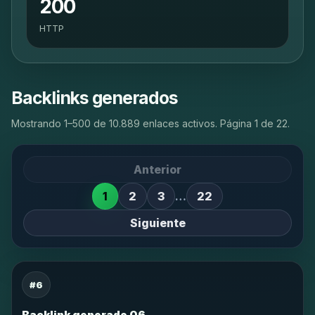
200
HTTP
Backlinks generados
Mostrando 1–500 de 10.889 enlaces activos. Página 1 de 22.
Anterior
1
2
3
…
22
Siguiente
#6
Backlink generado 06