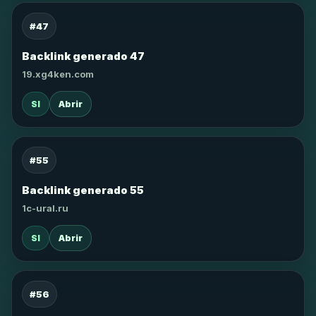
#47
Backlink generado 47
19.xg4ken.com
SI
Abrir
#55
Backlink generado 55
1c-ural.ru
SI
Abrir
#56