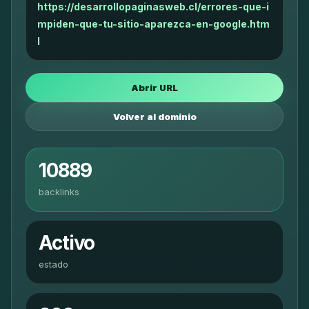
https://desarrollopaginasweb.cl/errores-que-i
mpiden-que-tu-sitio-aparezca-en-google.htm
l
Abrir URL
Volver al dominio
10889
backlinks
Activo
estado