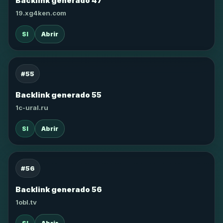
Backlink generado 47
19.xg4ken.com
SI
Abrir
#55
Backlink generado 55
1c-ural.ru
SI
Abrir
#56
Backlink generado 56
1obl.tv