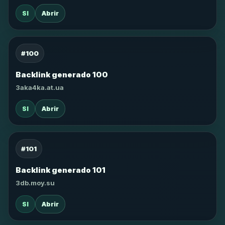
SI
Abrir
#100
Backlink generado 100
3aka4ka.at.ua
SI
Abrir
#101
Backlink generado 101
3db.moy.su
SI
Abrir