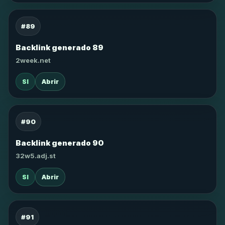
#89
Backlink generado 89
2week.net
SI
Abrir
#90
Backlink generado 90
32w5.adj.st
SI
Abrir
#91