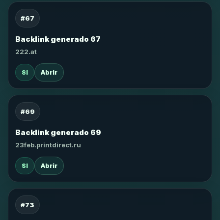
#67
Backlink generado 67
222.at
SI
Abrir
#69
Backlink generado 69
23feb.printdirect.ru
SI
Abrir
#73