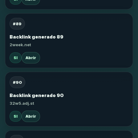
#89
Backlink generado 89
2week.net
SI
Abrir
#90
Backlink generado 90
32w5.adj.st
SI
Abrir