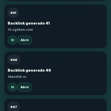
#41
Backlink generado 41
15.xg4ken.com
SI
Abrir
#46
Backlink generado 46
18and18.ru
SI
Abrir
#47