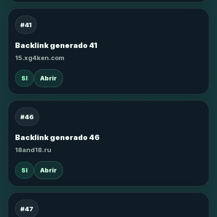
#41
Backlink generado 41
15.xg4ken.com
SI
Abrir
#46
Backlink generado 46
18and18.ru
SI
Abrir
#47