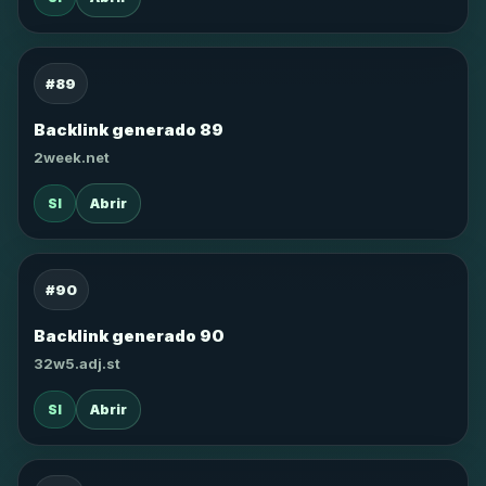
#89
Backlink generado 89
2week.net
SI
Abrir
#90
Backlink generado 90
32w5.adj.st
SI
Abrir