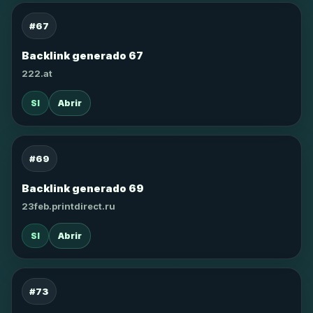
#67
Backlink generado 67
222.at
SI
Abrir
#69
Backlink generado 69
23feb.printdirect.ru
SI
Abrir
#73