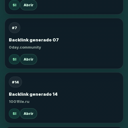
SI
Abrir
#7
Backlink generado 07
0day.community
SI
Abrir
#14
Backlink generado 14
1001file.ru
SI
Abrir