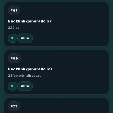
#67
Backlink generado 67
222.at
SI
Abrir
#69
Backlink generado 69
23feb.printdirect.ru
SI
Abrir
#73