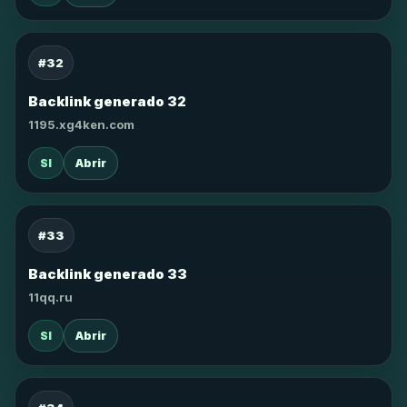
#32
Backlink generado 32
1195.xg4ken.com
SI
Abrir
#33
Backlink generado 33
11qq.ru
SI
Abrir