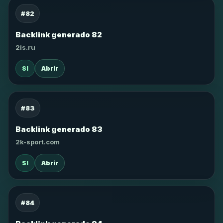
#82
Backlink generado 82
2is.ru
SI
Abrir
#83
Backlink generado 83
2k-sport.com
SI
Abrir
#84