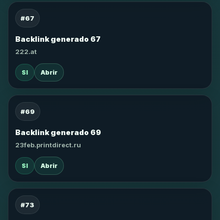
#67
Backlink generado 67
222.at
SI
Abrir
#69
Backlink generado 69
23feb.printdirect.ru
SI
Abrir
#73