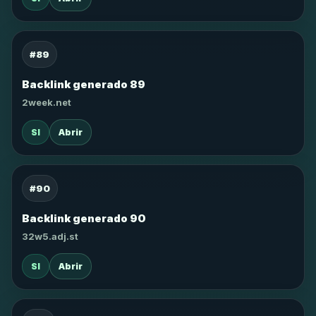
#89
Backlink generado 89
2week.net
SI
Abrir
#90
Backlink generado 90
32w5.adj.st
SI
Abrir