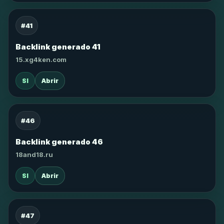
#41
Backlink generado 41
15.xg4ken.com
SI
Abrir
#46
Backlink generado 46
18and18.ru
SI
Abrir
#47