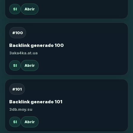
SI
Abrir
#100
Backlink generado 100
3aka4ka.at.ua
SI
Abrir
#101
Backlink generado 101
3db.moy.su
SI
Abrir