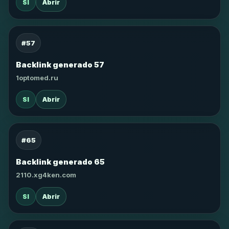
SI
Abrir
#57
Backlink generado 57
1optomed.ru
SI
Abrir
#65
Backlink generado 65
2110.xg4ken.com
SI
Abrir