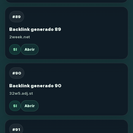
#89
Backlink generado 89
2week.net
SI
Abrir
#90
Backlink generado 90
32w5.adj.st
SI
Abrir
#91