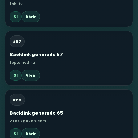
1obl.tv
SI
Abrir
#57
Backlink generado 57
1optomed.ru
SI
Abrir
#65
Backlink generado 65
2110.xg4ken.com
SI
Abrir