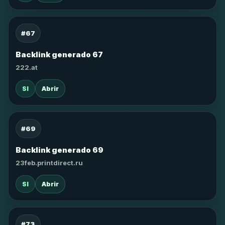
#67
Backlink generado 67
222.at
SI
Abrir
#69
Backlink generado 69
23feb.printdirect.ru
SI
Abrir
#73