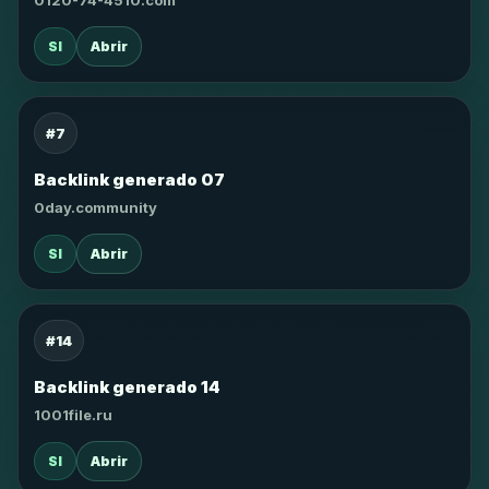
0120-74-4510.com
SI
Abrir
#7
Backlink generado 07
0day.community
SI
Abrir
#14
Backlink generado 14
1001file.ru
SI
Abrir