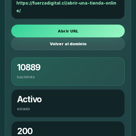
https://fuerzadigital.cl/abrir-una-tienda-onlin
e/
Abrir URL
Volver al dominio
10889
backlinks
Activo
estado
200