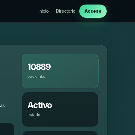
Inicio
Directorio
Acceso
10889
backlinks
Activo
eas
estado