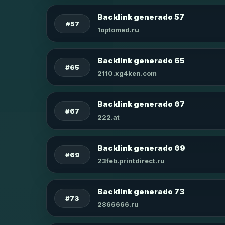
Backlink generado 57
#57
1optomed.ru
Backlink generado 65
#65
2110.xg4ken.com
Backlink generado 67
#67
222.at
Backlink generado 69
#69
23feb.printdirect.ru
Backlink generado 73
#73
2866666.ru