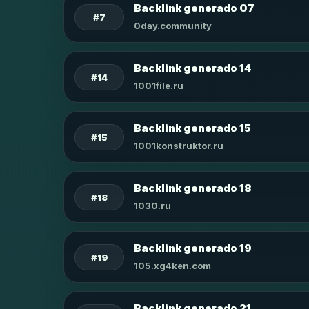
Backlink generado 07
#7
0day.community
Backlink generado 14
#14
1001file.ru
Backlink generado 15
#15
1001konstruktor.ru
Backlink generado 18
#18
1030.ru
Backlink generado 19
#19
105.xg4ken.com
Backlink generado 21