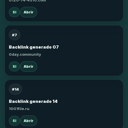
0120-74-4510.com
SI
Abrir
#7
Backlink generado 07
0day.community
SI
Abrir
#14
Backlink generado 14
1001file.ru
SI
Abrir