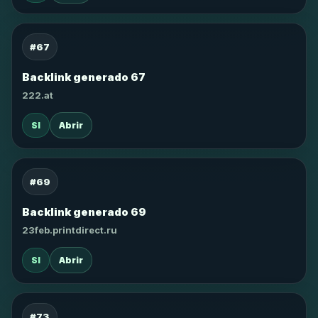
#67
Backlink generado 67
222.at
SI
Abrir
#69
Backlink generado 69
23feb.printdirect.ru
SI
Abrir
#73