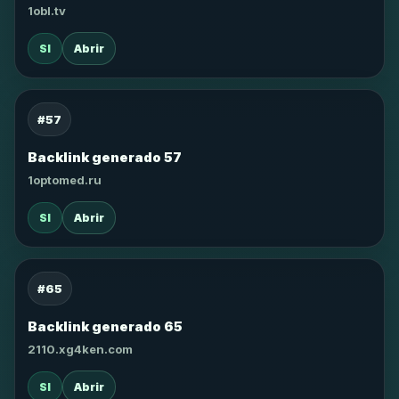
1obl.tv
SI
Abrir
#57
Backlink generado 57
1optomed.ru
SI
Abrir
#65
Backlink generado 65
2110.xg4ken.com
SI
Abrir