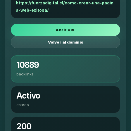
https://fuerzadigital.cl/como-crear-una-pagin
a-web-exitosa/
Abrir URL
Volver al dominio
10889
backlinks
Activo
estado
200