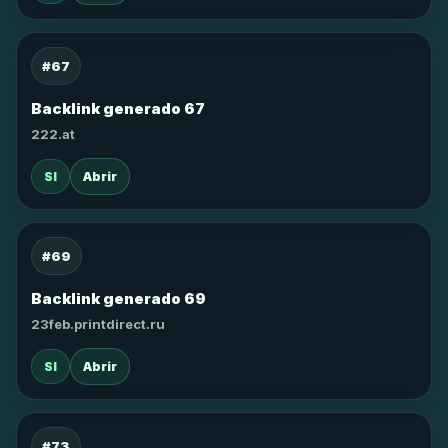
#67
Backlink generado 67
222.at
SI
Abrir
#69
Backlink generado 69
23feb.printdirect.ru
SI
Abrir
#73