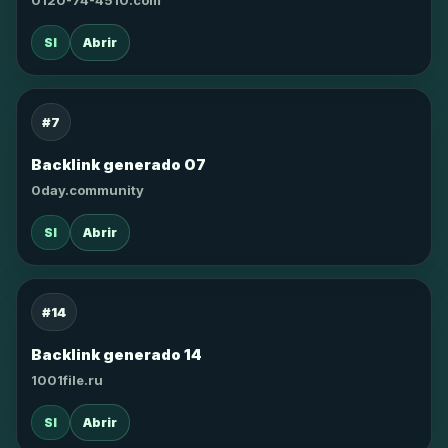
0120-74-4510.com
SI
Abrir
#7
Backlink generado 07
0day.community
SI
Abrir
#14
Backlink generado 14
1001file.ru
SI
Abrir