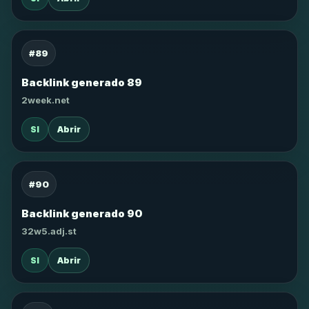
#89
Backlink generado 89
2week.net
SI
Abrir
#90
Backlink generado 90
32w5.adj.st
SI
Abrir