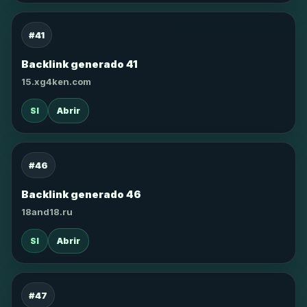
#41
Backlink generado 41
15.xg4ken.com
SI
Abrir
#46
Backlink generado 46
18and18.ru
SI
Abrir
#47