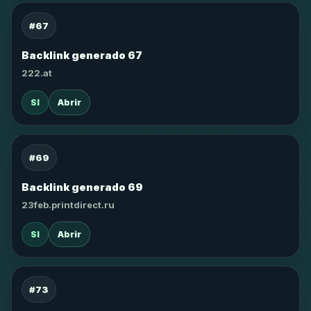
#67
Backlink generado 67
222.at
SI
Abrir
#69
Backlink generado 69
23feb.printdirect.ru
SI
Abrir
#73