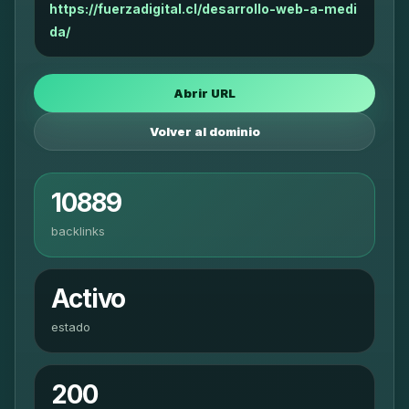
https://fuerzadigital.cl/desarrollo-web-a-medi
da/
Abrir URL
Volver al dominio
10889
backlinks
Activo
estado
200