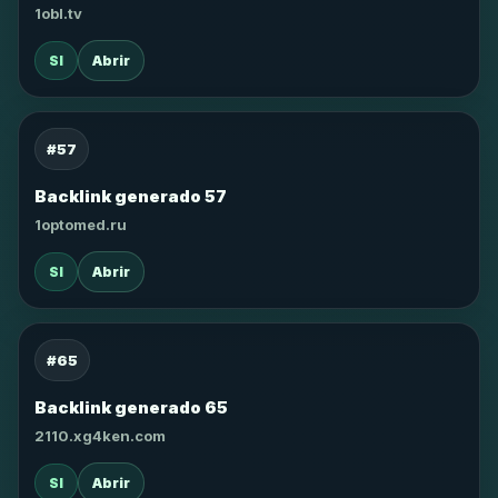
1obl.tv
SI
Abrir
#57
Backlink generado 57
1optomed.ru
SI
Abrir
#65
Backlink generado 65
2110.xg4ken.com
SI
Abrir