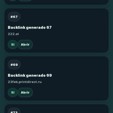
#67
Backlink generado 67
222.at
SI
Abrir
#69
Backlink generado 69
23feb.printdirect.ru
SI
Abrir
#73