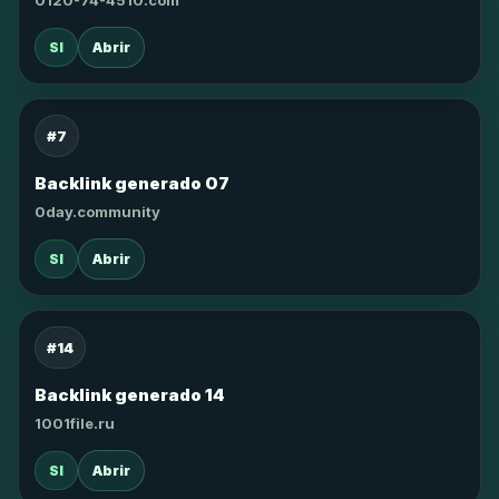
0120-74-4510.com
SI
Abrir
#7
Backlink generado 07
0day.community
SI
Abrir
#14
Backlink generado 14
1001file.ru
SI
Abrir