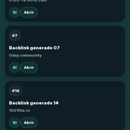
0120-74-4510.com
SI
Abrir
#7
Backlink generado 07
0day.community
SI
Abrir
#14
Backlink generado 14
1001file.ru
SI
Abrir