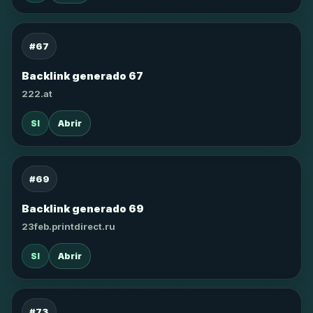
#67
Backlink generado 67
222.at
SI
Abrir
#69
Backlink generado 69
23feb.printdirect.ru
SI
Abrir
#73