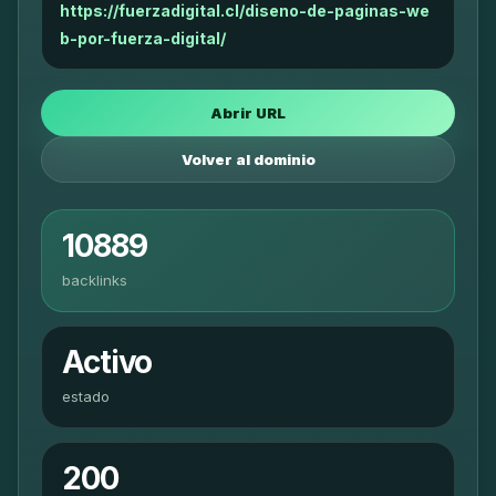
https://fuerzadigital.cl/diseno-de-paginas-we
b-por-fuerza-digital/
Abrir URL
Volver al dominio
10889
backlinks
Activo
estado
200