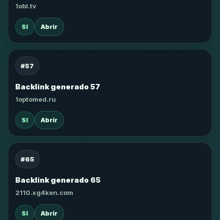
1obl.tv
SI
Abrir
#57
Backlink generado 57
1optomed.ru
SI
Abrir
#65
Backlink generado 65
2110.xg4ken.com
SI
Abrir