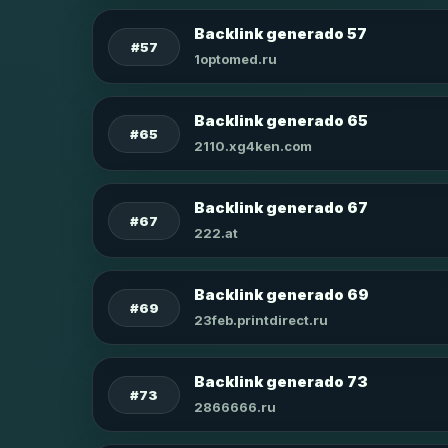
Backlink generado 57
#57
1optomed.ru
Backlink generado 65
#65
2110.xg4ken.com
Backlink generado 67
#67
222.at
Backlink generado 69
#69
23feb.printdirect.ru
Backlink generado 73
#73
2866666.ru