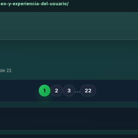
-seo-y-experiencia-del-usuario/
de 22.
1
2
3
…
22