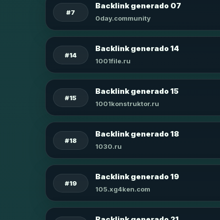
Backlink generado 07
#7
0day.community
Backlink generado 14
#14
1001file.ru
Backlink generado 15
#15
1001konstruktor.ru
Backlink generado 18
#18
1030.ru
Backlink generado 19
#19
105.xg4ken.com
Backlink generado 21