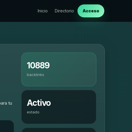
Inicio
Directorio
Acceso
10889
backlinks
Activo
para tu
estado