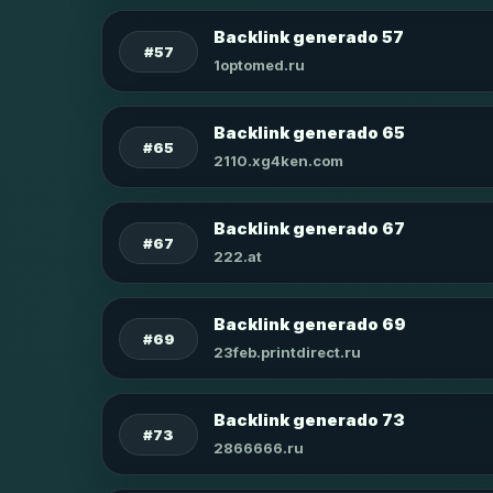
Backlink generado 57
#57
1optomed.ru
Backlink generado 65
#65
2110.xg4ken.com
Backlink generado 67
#67
222.at
Backlink generado 69
#69
23feb.printdirect.ru
Backlink generado 73
#73
2866666.ru