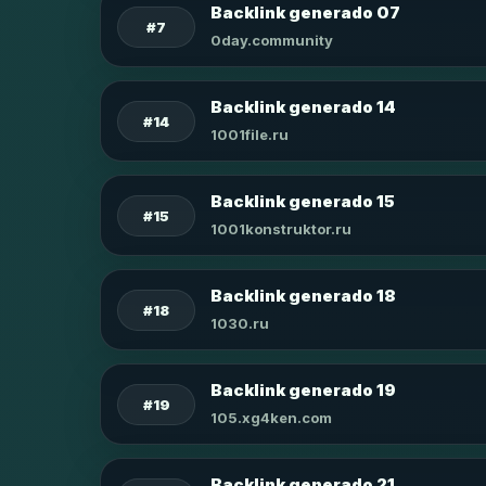
Backlink generado 07
#7
0day.community
Backlink generado 14
#14
1001file.ru
Backlink generado 15
#15
1001konstruktor.ru
Backlink generado 18
#18
1030.ru
Backlink generado 19
#19
105.xg4ken.com
Backlink generado 21