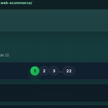
nas-web-ecommerce/
de 22.
1
2
3
…
22