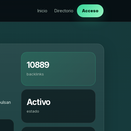
Inicio
Directorio
Acceso
10889
backlinks
Activo
pulsan
estado