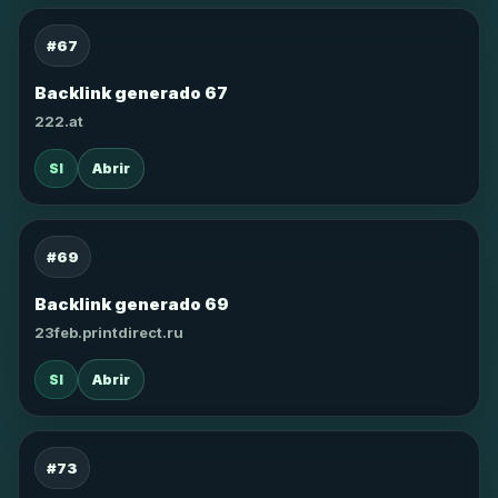
#67
Backlink generado 67
222.at
SI
Abrir
#69
Backlink generado 69
23feb.printdirect.ru
SI
Abrir
#73