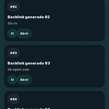
#82
Backlink generado 82
2is.ru
SI
Abrir
#83
Backlink generado 83
2k-sport.com
SI
Abrir
#84