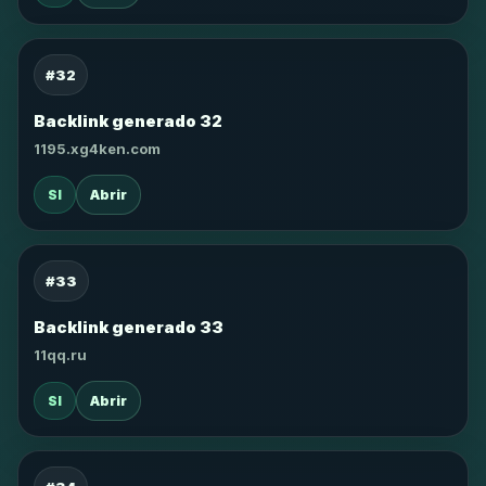
#32
Backlink generado 32
1195.xg4ken.com
SI
Abrir
#33
Backlink generado 33
11qq.ru
SI
Abrir