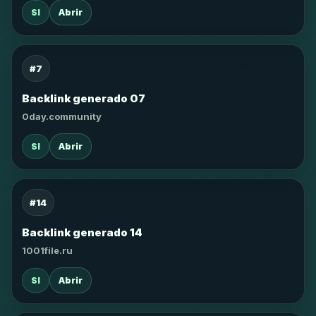
SI
Abrir
#7
Backlink generado 07
0day.community
SI
Abrir
#14
Backlink generado 14
1001file.ru
SI
Abrir