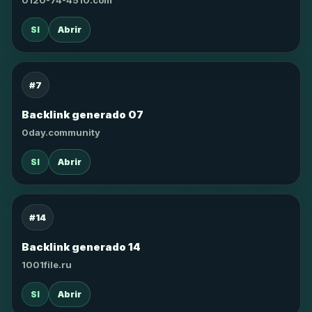
0120-74-4510.com
SI
Abrir
#7
Backlink generado 07
0day.community
SI
Abrir
#14
Backlink generado 14
1001file.ru
SI
Abrir