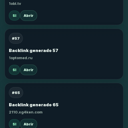
1obl.tv
SI
Abrir
#57
Backlink generado 57
1optomed.ru
SI
Abrir
#65
Backlink generado 65
2110.xg4ken.com
SI
Abrir