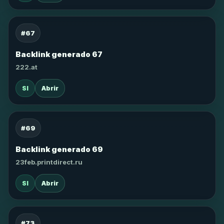
#67
Backlink generado 67
222.at
SI
Abrir
#69
Backlink generado 69
23feb.printdirect.ru
SI
Abrir
#73