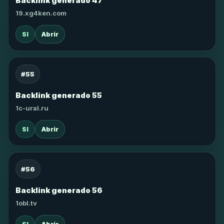
Backlink generado 47
19.xg4ken.com
SI
Abrir
#55
Backlink generado 55
1c-ural.ru
SI
Abrir
#56
Backlink generado 56
1obl.tv