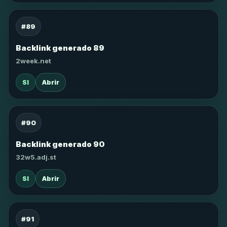
#89
Backlink generado 89
2week.net
SI
Abrir
#90
Backlink generado 90
32w5.adj.st
SI
Abrir
#91