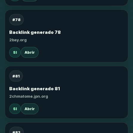
#78
Backlink generado 78
2bay.org
SI
Abrir
#81
Backlink generado 81
2chmatome.jpn.org
SI
Abrir
#82