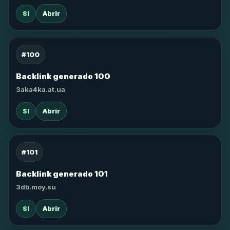
SI
Abrir
#100
Backlink generado 100
3aka4ka.at.ua
SI
Abrir
#101
Backlink generado 101
3db.moy.su
SI
Abrir