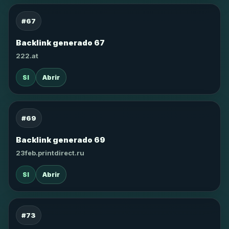
#67
Backlink generado 67
222.at
SI
Abrir
#69
Backlink generado 69
23feb.printdirect.ru
SI
Abrir
#73