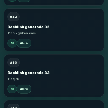
#32
Backlink generado 32
1195.xg4ken.com
SI
Abrir
#33
Backlink generado 33
11qq.ru
SI
Abrir