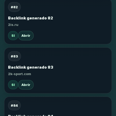
#82
Backlink generado 82
2is.ru
SI
Abrir
#83
Backlink generado 83
2k-sport.com
SI
Abrir
#84