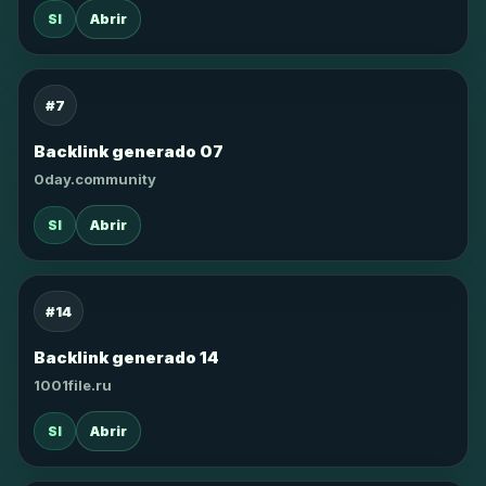
SI
Abrir
#7
Backlink generado 07
0day.community
SI
Abrir
#14
Backlink generado 14
1001file.ru
SI
Abrir