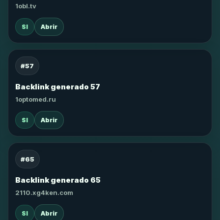
1obl.tv
SI
Abrir
#57
Backlink generado 57
1optomed.ru
SI
Abrir
#65
Backlink generado 65
2110.xg4ken.com
SI
Abrir