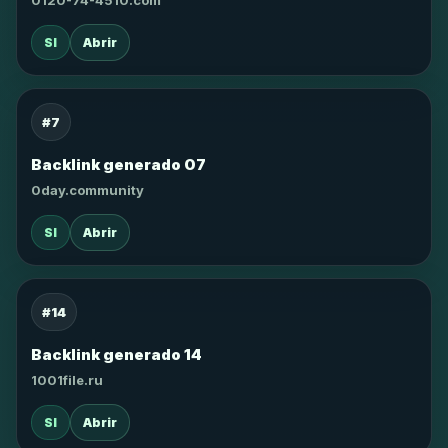
0120-74-4510.com
SI
Abrir
#7
Backlink generado 07
0day.community
SI
Abrir
#14
Backlink generado 14
1001file.ru
SI
Abrir