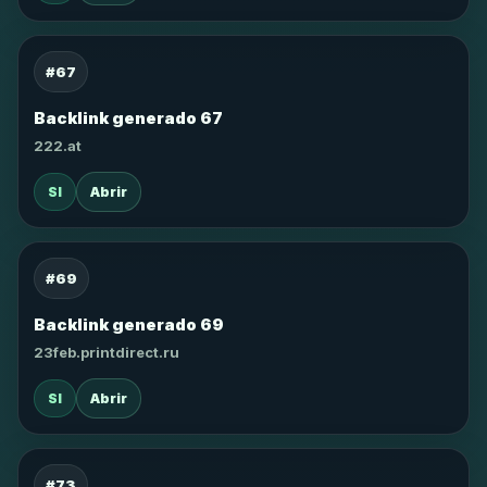
#67
Backlink generado 67
222.at
SI
Abrir
#69
Backlink generado 69
23feb.printdirect.ru
SI
Abrir
#73