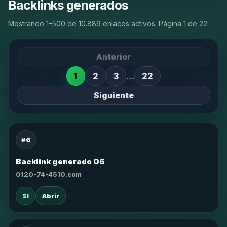
Backlinks generados
Mostrando 1–500 de 10.889 enlaces activos. Página 1 de 22.
Anterior
1
2
3
…
22
Siguiente
#6
Backlink generado 06
0120-74-4510.com
SI
Abrir