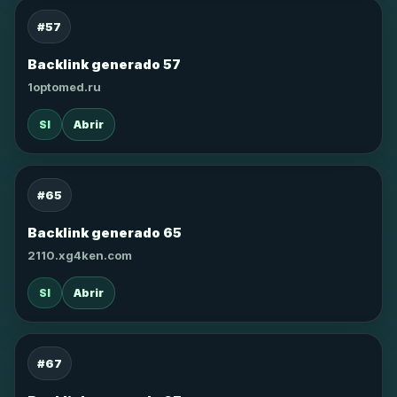
#57
Backlink generado 57
1optomed.ru
SI
Abrir
#65
Backlink generado 65
2110.xg4ken.com
SI
Abrir
#67