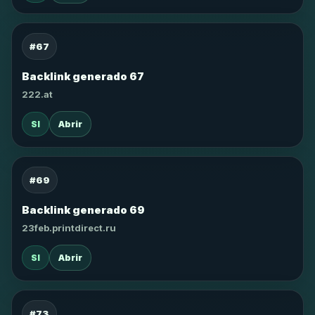
#67
Backlink generado 67
222.at
SI
Abrir
#69
Backlink generado 69
23feb.printdirect.ru
SI
Abrir
#73