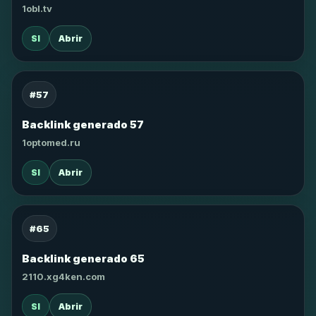
1obl.tv
SI
Abrir
#57
Backlink generado 57
1optomed.ru
SI
Abrir
#65
Backlink generado 65
2110.xg4ken.com
SI
Abrir