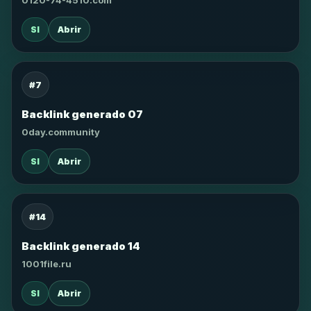
0120-74-4510.com
SI
Abrir
#7
Backlink generado 07
0day.community
SI
Abrir
#14
Backlink generado 14
1001file.ru
SI
Abrir