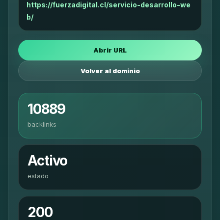
https://fuerzadigital.cl/servicio-desarrollo-we
b/
Abrir URL
Volver al dominio
10889
backlinks
Activo
estado
200