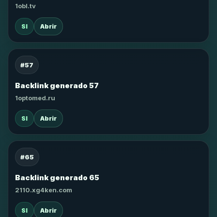
1obl.tv
SI
Abrir
#57
Backlink generado 57
1optomed.ru
SI
Abrir
#65
Backlink generado 65
2110.xg4ken.com
SI
Abrir