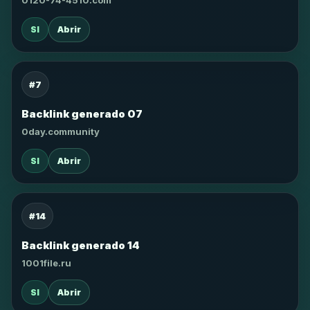
0120-74-4510.com
SI
Abrir
#7
Backlink generado 07
0day.community
SI
Abrir
#14
Backlink generado 14
1001file.ru
SI
Abrir