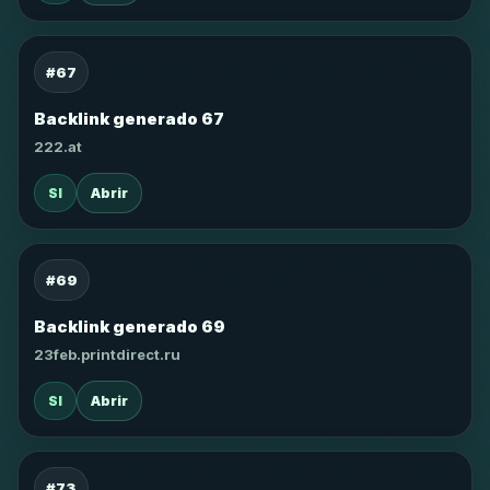
#67
Backlink generado 67
222.at
SI
Abrir
#69
Backlink generado 69
23feb.printdirect.ru
SI
Abrir
#73