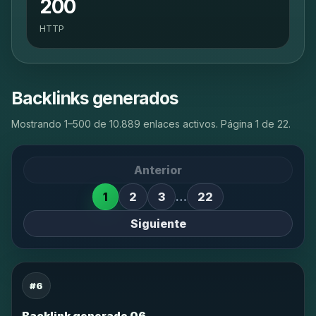
200
HTTP
Backlinks generados
Mostrando 1–500 de 10.889 enlaces activos. Página 1 de 22.
Anterior
1
2
3
…
22
Siguiente
#6
Backlink generado 06