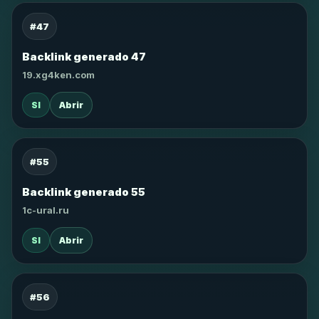
#47
Backlink generado 47
19.xg4ken.com
SI
Abrir
#55
Backlink generado 55
1c-ural.ru
SI
Abrir
#56