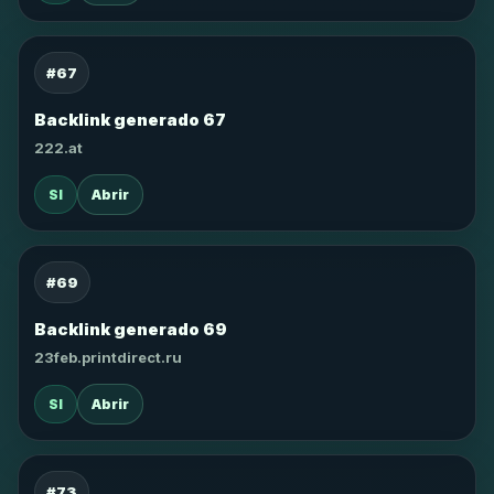
#67
Backlink generado 67
222.at
SI
Abrir
#69
Backlink generado 69
23feb.printdirect.ru
SI
Abrir
#73