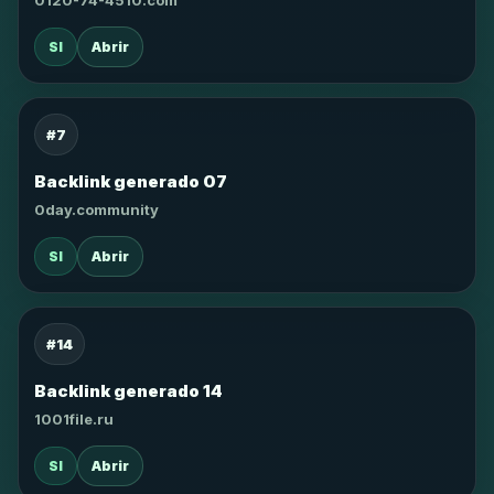
0120-74-4510.com
SI
Abrir
#7
Backlink generado 07
0day.community
SI
Abrir
#14
Backlink generado 14
1001file.ru
SI
Abrir