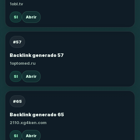
1obl.tv
SI
Abrir
#57
Backlink generado 57
1optomed.ru
SI
Abrir
#65
Backlink generado 65
2110.xg4ken.com
SI
Abrir