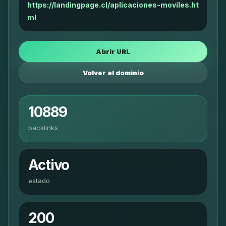
https://landingpage.cl/aplicaciones-moviles.ht
ml
Abrir URL
Volver al dominio
10889
backlinks
Activo
estado
200