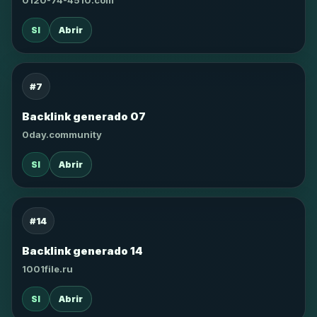
0120-74-4510.com
SI
Abrir
#7
Backlink generado 07
0day.community
SI
Abrir
#14
Backlink generado 14
1001file.ru
SI
Abrir