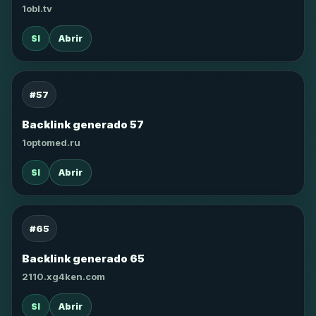
1obl.tv
SI
Abrir
#57
Backlink generado 57
1optomed.ru
SI
Abrir
#65
Backlink generado 65
2110.xg4ken.com
SI
Abrir