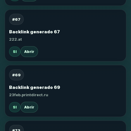
#67
Backlink generado 67
222.at
SI
Abrir
#69
Backlink generado 69
23feb.printdirect.ru
SI
Abrir
#73