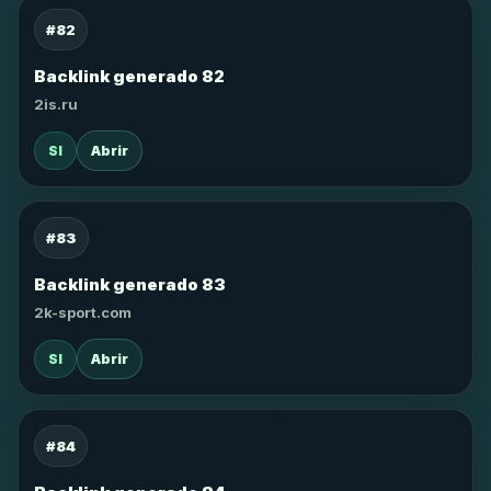
#82
Backlink generado 82
2is.ru
SI
Abrir
#83
Backlink generado 83
2k-sport.com
SI
Abrir
#84