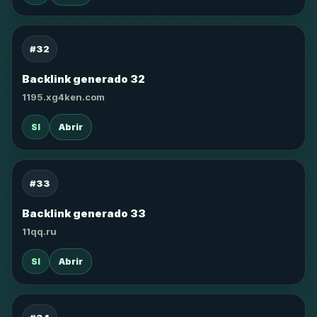
#32
Backlink generado 32
1195.xg4ken.com
SI
Abrir
#33
Backlink generado 33
11qq.ru
SI
Abrir