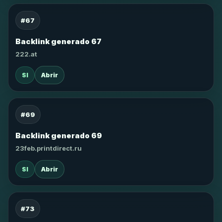
#67
Backlink generado 67
222.at
SI
Abrir
#69
Backlink generado 69
23feb.printdirect.ru
SI
Abrir
#73