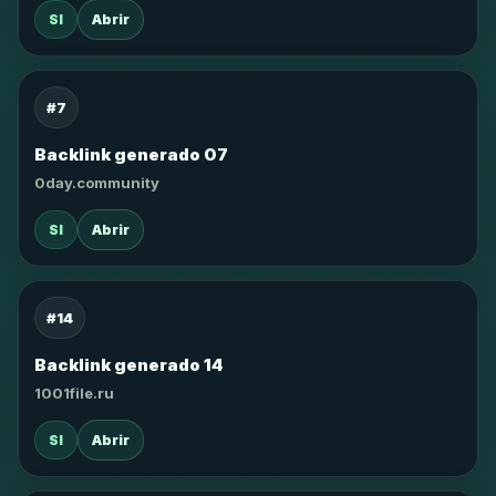
SI
Abrir
#7
Backlink generado 07
0day.community
SI
Abrir
#14
Backlink generado 14
1001file.ru
SI
Abrir