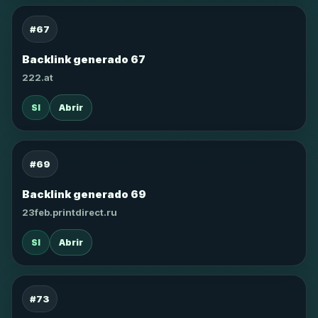
#67
Backlink generado 67
222.at
SI
Abrir
#69
Backlink generado 69
23feb.printdirect.ru
SI
Abrir
#73