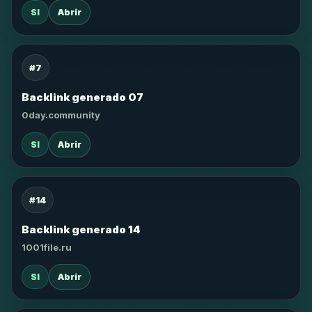
SI
Abrir
#7
Backlink generado 07
0day.community
SI
Abrir
#14
Backlink generado 14
1001file.ru
SI
Abrir