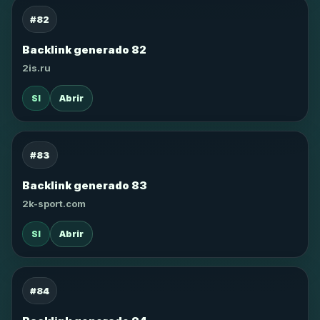
#82
Backlink generado 82
2is.ru
SI
Abrir
#83
Backlink generado 83
2k-sport.com
SI
Abrir
#84