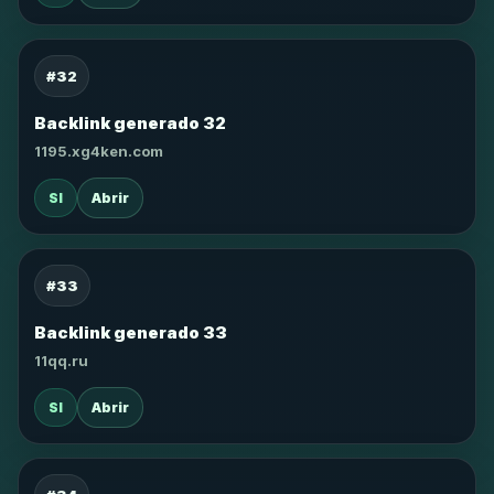
#32
Backlink generado 32
1195.xg4ken.com
SI
Abrir
#33
Backlink generado 33
11qq.ru
SI
Abrir