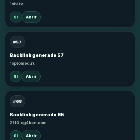
1obl.tv
SI
Abrir
#57
Backlink generado 57
1optomed.ru
SI
Abrir
#65
Backlink generado 65
2110.xg4ken.com
SI
Abrir