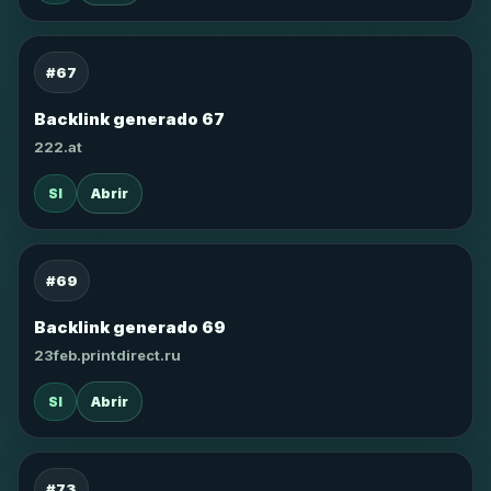
#67
Backlink generado 67
222.at
SI
Abrir
#69
Backlink generado 69
23feb.printdirect.ru
SI
Abrir
#73