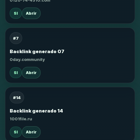
0120-74-4510.com
SI
Abrir
#7
Backlink generado 07
0day.community
SI
Abrir
#14
Backlink generado 14
1001file.ru
SI
Abrir