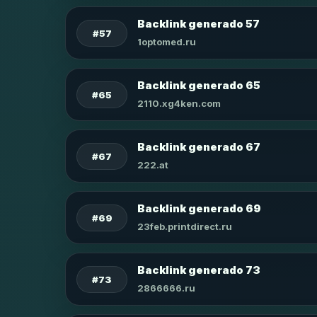
Backlink generado 57
#57
1optomed.ru
Backlink generado 65
#65
2110.xg4ken.com
Backlink generado 67
#67
222.at
Backlink generado 69
#69
23feb.printdirect.ru
Backlink generado 73
#73
2866666.ru