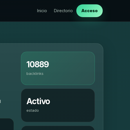
Inicio
Directorio
Acceso
10889
backlinks
Activo
l
estado