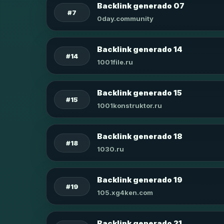
Backlink generado 07
#7
0day.community
Backlink generado 14
#14
1001file.ru
Backlink generado 15
#15
1001konstruktor.ru
Backlink generado 18
#18
1030.ru
Backlink generado 19
#19
105.xg4ken.com
Backlink generado 21