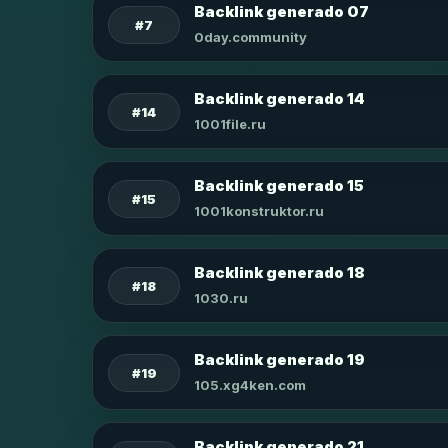
Backlink generado 07
#7
0day.community
Backlink generado 14
#14
1001file.ru
Backlink generado 15
#15
1001konstruktor.ru
Backlink generado 18
#18
1030.ru
Backlink generado 19
#19
105.xg4ken.com
Backlink generado 21