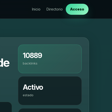
Inicio
Directorio
Acceso
10889
de
backlinks
Activo
estado